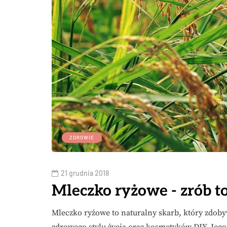
ZDROWIE
21 grudnia 2018
Mleczko ryżowe - zrób t
Mleczko ryżowe to naturalny skarb, który zdob
zdrowego stylu życia oraz kosmetyków DIY. Jeg