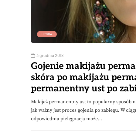
URODA
3 grudnia 2018
Gojenie makijażu perman
skóra po makijażu per
permanentny ust po zab
Makijaż permanentny ust to popularny sposób na
jak ważny jest proces gojenia po zabiegu. W ciąg
odpowiednia pielęgnacja może…