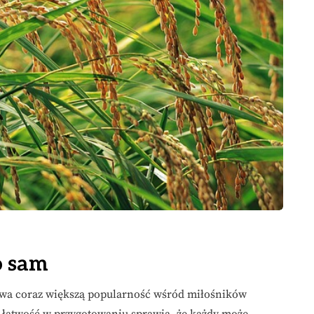
o sam
ywa coraz większą popularność wśród miłośników
o łatwość w przygotowaniu sprawia, że każdy może