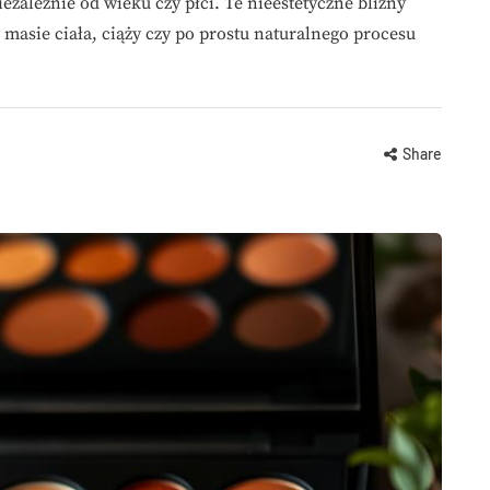
ezależnie od wieku czy płci. Te nieestetyczne blizny
asie ciała, ciąży czy po prostu naturalnego procesu
Share