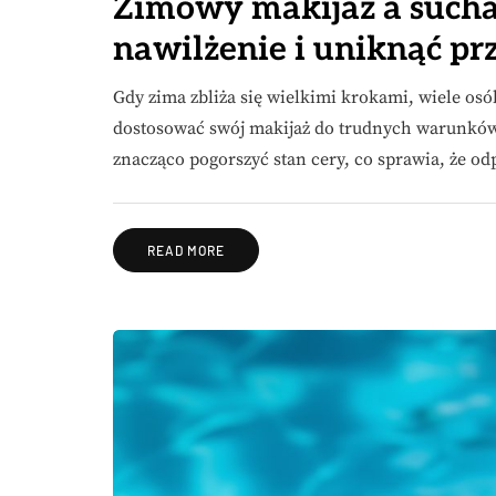
Zimowy makijaż a sucha 
nawilżenie i uniknąć pr
Gdy zima zbliża się wielkimi krokami, wiele osó
dostosować swój makijaż do trudnych warunków
znacząco pogorszyć stan cery, co sprawia, że 
READ MORE