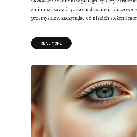
Stosowanie retinolu w pielęgnacji cery z trądz
zminimalizować ryzyko podrażnień. Kluczowe j
przemyślany, zaczynając od niskich stężeń i mo
READ MORE