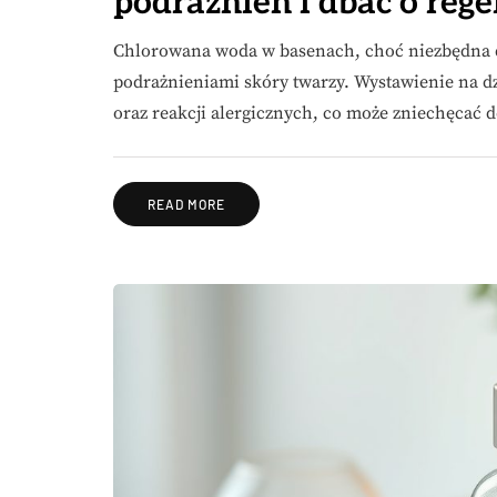
podrażnień i dbać o reg
Chlorowana woda w basenach, choć niezbędna 
podrażnieniami skóry twarzy. Wystawienie na dz
oraz reakcji alergicznych, co może zniechęcać
READ MORE