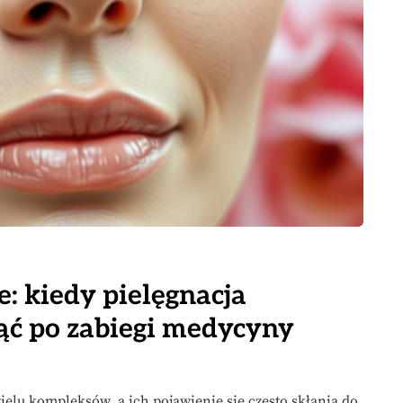
 kiedy pielęgnacja
nąć po zabiegi medycyny
lu kompleksów, a ich pojawienie się często skłania do