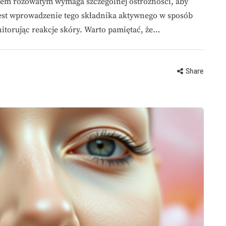
ikiem różowatym wymaga szczególnej ostrożności, aby
est wprowadzenie tego składnika aktywnego w sposób
nitorując reakcje skóry. Warto pamiętać, że…
Share