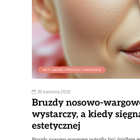
ANTI-AGING I PROCESY STARZENIA
30 kwietnia 2026
Bruzdy nosowo-wargowe:
wystarczy, a kiedy sięg
estetycznej
Bruzdy nosowo-wargowe potrafią być źródłem wie