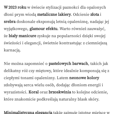
W 2023 roku
w świecie stylizacji paznokci dla opalonych
dłoni prym wiodą
metaliczne lakiery
. Odcienie
złota
i
srebra
doskonale eksponują letnią opaleniznę, nadając jej
wyjątkowego,
glamour efektu
. Warto również zauważyć,
że
biały manicure
zyskuje na popularności dzięki swojej
świeżości i elegancji, świetnie kontrastując z ciemniejszą
karnacją.
Nie można zapomnieć o
pastelowych barwach
, takich jak
delikatny róż czy miętowy, które idealnie komponują się z
ciepłymi tonami opalenizny. Latem
neonowe kolory
zdobywają serca wielu osób, dodając dłoniom energii i
wyrazistości.
Koral
oraz
brzoskwinia
to kolejne odcienie,
które znakomicie podkreślają naturalny blask skóry.
Minimalistyczna elegancja
także zajmuje istotne miejsce w