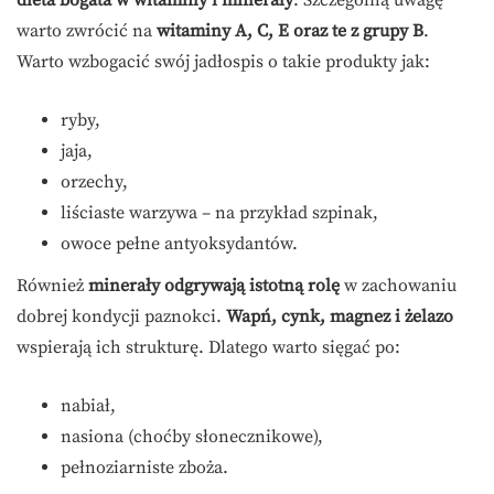
dieta bogata w witaminy i minerały
. Szczególną uwagę
warto zwrócić na
witaminy A, C, E oraz te z grupy B
.
Warto wzbogacić swój jadłospis o takie produkty jak:
ryby,
jaja,
orzechy,
liściaste warzywa – na przykład szpinak,
owoce pełne antyoksydantów.
Również
minerały odgrywają istotną rolę
w zachowaniu
dobrej kondycji paznokci.
Wapń, cynk, magnez i żelazo
wspierają ich strukturę. Dlatego warto sięgać po:
nabiał,
nasiona (choćby słonecznikowe),
pełnoziarniste zboża.