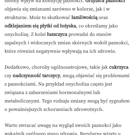
istotny wpływ na kondycję paznokci.
Grzybica paznokci
objawia się zmianami zarówno w kolorze, jak i w
strukturze. Może to skutkować
łamliwością
oraz
odklejaniem się płytki od łożyska
, co określamy jako
onycholizę. Z kolei
łuszczyca
prowadzi do stanów
zapalnych i widocznych zmian skórnych wokół paznokci,
które również negatywnie wpływają na ich zdrowie.
Dodatkowo, choroby ogólnoustrojowe, takie jak
cukrzyca
czy
nadczynność tarczycy
, mogą objawiać się problemami
z paznokciami. Na przykład onycholiza często jest
związana z zaburzeniami hormonalnymi lub
metabolicznymi. Tego rodzaju zmiany mogą być sygnałem
o poważniejszych schorzeniach zdrowotnych.
Warto zwracać uwagę na wygląd swoich paznokci jako
wskaźnik ogólnego stanu zdrowia. Regularne wizyty u