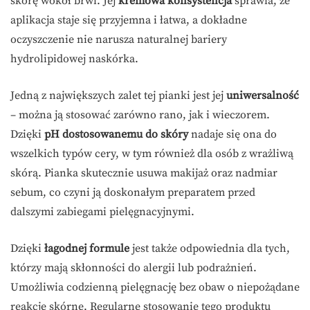
skórę wokół brwi. Jej
kremowa konsystencja
sprawia, że
aplikacja staje się przyjemna i łatwa, a dokładne
oczyszczenie nie narusza naturalnej bariery
hydrolipidowej naskórka.
Jedną z największych zalet tej pianki jest jej
uniwersalność
– można ją stosować zarówno rano, jak i wieczorem.
Dzięki
pH dostosowanemu do skóry
nadaje się ona do
wszelkich typów cery, w tym również dla osób z wrażliwą
skórą. Pianka skutecznie usuwa makijaż oraz nadmiar
sebum, co czyni ją doskonałym preparatem przed
dalszymi zabiegami pielęgnacyjnymi.
Dzięki
łagodnej formule
jest także odpowiednia dla tych,
którzy mają skłonności do alergii lub podrażnień.
Umożliwia codzienną pielęgnację bez obaw o niepożądane
reakcje skórne. Regularne stosowanie tego produktu