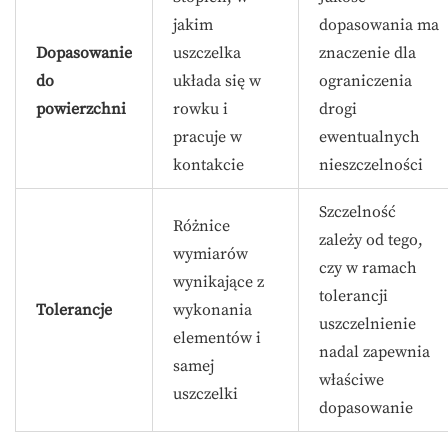
jakim
dopasowania ma
Dopasowanie
uszczelka
znaczenie dla
do
układa się w
ograniczenia
powierzchni
rowku i
drogi
pracuje w
ewentualnych
kontakcie
nieszczelności
Szczelność
Różnice
zależy od tego,
wymiarów
czy w ramach
wynikające z
tolerancji
Tolerancje
wykonania
uszczelnienie
elementów i
nadal zapewnia
samej
właściwe
uszczelki
dopasowanie