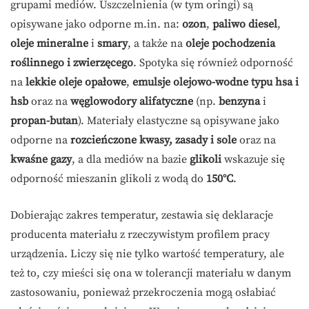
grupami mediów. Uszczelnienia (w tym oringi) są
opisywane jako odporne m.in. na:
ozon
,
paliwo diesel
,
oleje mineralne
i
smary
, a także na
oleje pochodzenia
roślinnego i zwierzęcego
. Spotyka się również odporność
na
lekkie oleje opałowe
,
emulsje olejowo-wodne typu hsa i
hsb
oraz na
węglowodory alifatyczne
(np.
benzyna
i
propan-butan
). Materiały elastyczne są opisywane jako
odporne na
rozcieńczone kwasy, zasady i sole
oraz na
kwaśne gazy
, a dla mediów na bazie
glikoli
wskazuje się
odporność mieszanin glikoli z wodą do
150°C
.
Dobierając zakres temperatur, zestawia się deklaracje
producenta materiału z rzeczywistym profilem pracy
urządzenia. Liczy się nie tylko wartość temperatury, ale
też to, czy mieści się ona w tolerancji materiału w danym
zastosowaniu, ponieważ przekroczenia mogą osłabiać