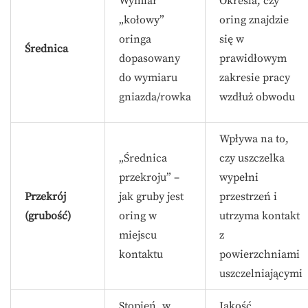
Wymiar
Określa, czy
„kołowy”
oring znajdzie
oringa
się w
Średnica
dopasowany
prawidłowym
do wymiaru
zakresie pracy
gniazda/rowka
wzdłuż obwodu
Wpływa na to,
„Średnica
czy uszczelka
przekroju” –
wypełni
Przekrój
jak gruby jest
przestrzeń i
(grubość)
oring w
utrzyma kontakt
miejscu
z
kontaktu
powierzchniami
uszczelniającymi
Stopień, w
Jakość