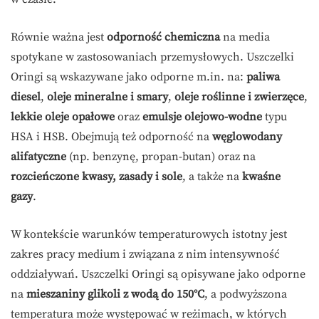
Równie ważna jest
odporność chemiczna
na media
spotykane w zastosowaniach przemysłowych. Uszczelki
Oringi są wskazywane jako odporne m.in. na:
paliwa
diesel
,
oleje mineralne i smary
,
oleje roślinne i zwierzęce
,
lekkie oleje opałowe
oraz
emulsje olejowo-wodne
typu
HSA i HSB. Obejmują też odporność na
węglowodany
alifatyczne
(np. benzynę, propan-butan) oraz na
rozcieńczone kwasy, zasady i sole
, a także na
kwaśne
gazy
.
W kontekście warunków temperaturowych istotny jest
zakres pracy medium i związana z nim intensywność
oddziaływań. Uszczelki Oringi są opisywane jako odporne
na
mieszaniny glikoli z wodą do 150°C
, a podwyższona
temperatura może występować w reżimach, w których