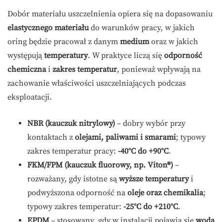
Dobór materiału uszczelnienia opiera się na dopasowaniu
elastycznego materiału
do warunków pracy, w jakich
oring będzie pracował z danym
medium
oraz w jakich
występują
temperatury
. W praktyce liczą się
odporność
chemiczna
i
zakres temperatur
, ponieważ wpływają na
zachowanie właściwości uszczelniających podczas
eksploatacji.
NBR (kauczuk nitrylowy)
– dobry wybór przy
kontaktach z
olejami, paliwami i smarami
; typowy
zakres temperatur pracy:
-40°C do +90°C
.
FKM/FPM (kauczuk fluorowy, np. Viton®)
–
rozważany, gdy istotne są
wyższe temperatury
i
podwyższona odporność na
oleje oraz chemikalia
;
typowy zakres temperatur:
-25°C do +210°C
.
EPDM
– stosowany, gdy w instalacji pojawia się
woda