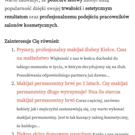
Warto zauważyć, że
pedicure żelowy
zdobył dużą
popularność dzięki swojej
trwałości
i
estetycznym
rezultatom
oraz
profesjonalnemu podejściu pracowników
salonów kosmetycznych
.
Zainteresuje Cię również:
Fryzury, profesjonalny makijaż ślubny Kielce. Czas
na małżeństwo
Większość z nas w końcu dochodzi do
takiego momentu w życiu, w którym decydujemy się na ślub.
Poszukiwania odpowiedniego partnera już dawno...
Makijaż permanentny brwi po 2 latach. Czy makijaż
permanentny długo wytrzymuje? Nna ile starcza
makijaż permanentny brwi
Coraz częściej, zarówno
kobiety jak i mężczyźni zastanawiają się, czy warto wykonać
makijaż permanentny. Jest to tak kuszący zabieg kosmetyczny,
że każdego...
Piękna skóra domowym sposobem
Każda z nas pragnie