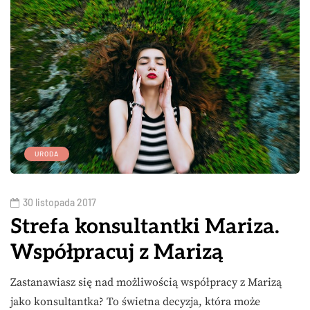
URODA
30 listopada 2017
Strefa konsultantki Mariza.
Współpracuj z Marizą
Zastanawiasz się nad możliwością współpracy z Marizą
jako konsultantka? To świetna decyzja, która może