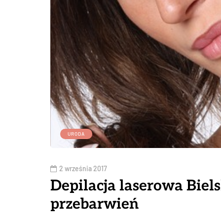
URODA
2 września 2017
Depilacja laserowa Biel
przebarwień