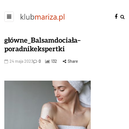
główne_Balsamdociała–
poradnikekspertki
24 maja 2023
0
132
Share