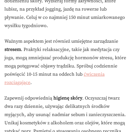
dotlenieniu skóry. Wybieraj formy aktywności, które
lubisz, na przykład jogging, jazdę na rowerze lub
pływanie. Celuj w co najmniej 150 minut umiarkowanego
wysiłku tygodniowo.
Ważnym aspektem jest również umiejętne zarządzanie
stresem
. Praktyki relaksacyjne, takie jak medytacja czy
joga, mogą zmniejszać produkcję hormonów stresu, które
mogą potęgować objawy trądziku. Spróbuj codziennie
poświęcić 10-15 minut na oddech lub
ćwiczenia
rozciągające
.
Zapewnij odpowiednią
higienę skóry
. Oczyszczaj twarz
dwa razy dziennie, używając delikatnych środków
myjących, aby usunąć nadmiar sebum i zanieczyszczenia.
Unikaj kosmetyków z alkoholem oraz olejów, które mogą
zatykać pory. Pamiętaj o stosowaniu osobnego ręcznika