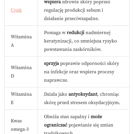
wspiera
zdrowie skóry poprzez
Cynk
regulację produkcji sebum i
działanie przeciwzapalne.
Pomaga w
redukcji
nadmiernej
Witamina
keratynizacji, co zmniejsza ryzyko
A
powstawania zaskórników.
sprzyja
poprawie odporności skóry
Witamina
na infekcje oraz wspiera procesy
D
naprawcze.
Witamina
Działa jako
antyoksydant
, chroniąc
E
skórę przed stresem oksydacyjnym.
Obniża stan zapalny i
może
Kwas
ograniczać
pojawianie się zmian
omega-3
trądzikowych.