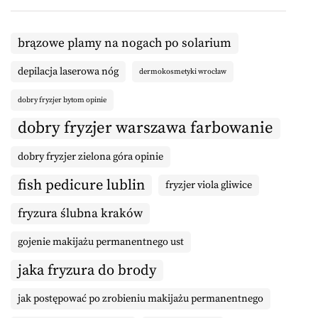
brązowe plamy na nogach po solarium
depilacja laserowa nóg
dermokosmetyki wrocław
dobry fryzjer bytom opinie
dobry fryzjer warszawa farbowanie
dobry fryzjer zielona góra opinie
fish pedicure lublin
fryzjer viola gliwice
fryzura ślubna kraków
gojenie makijażu permanentnego ust
jaka fryzura do brody
jak postępować po zrobieniu makijażu permanentnego