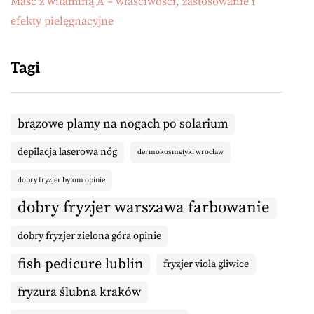
Maść z witaminą A – właściwości, zastosowanie i
efekty pielęgnacyjne
Tagi
brązowe plamy na nogach po solarium
depilacja laserowa nóg
dermokosmetyki wrocław
dobry fryzjer bytom opinie
dobry fryzjer warszawa farbowanie
dobry fryzjer zielona góra opinie
fish pedicure lublin
fryzjer viola gliwice
fryzura ślubna kraków