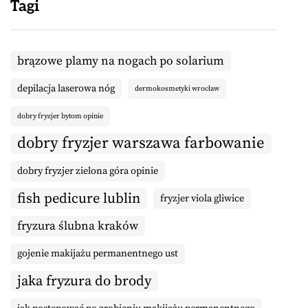
Tagi
brązowe plamy na nogach po solarium
depilacja laserowa nóg
dermokosmetyki wrocław
dobry fryzjer bytom opinie
dobry fryzjer warszawa farbowanie
dobry fryzjer zielona góra opinie
fish pedicure lublin
fryzjer viola gliwice
fryzura ślubna kraków
gojenie makijażu permanentnego ust
jaka fryzura do brody