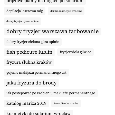
brązowe plamy na nogach po solarium
depilacja laserowa nóg
dermokosmetyki wrocław
dobry fryzjer bytom opinie
dobry fryzjer warszawa farbowanie
dobry fryzjer zielona góra opinie
fish pedicure lublin
fryzjer viola gliwice
fryzura ślubna kraków
gojenie makijażu permanentnego ust
jaka fryzura do brody
jak postępować po zrobieniu makijażu permanentnego
katalog mariza 2019
konsultantka mariza
kosmetyki do solarium wrocław