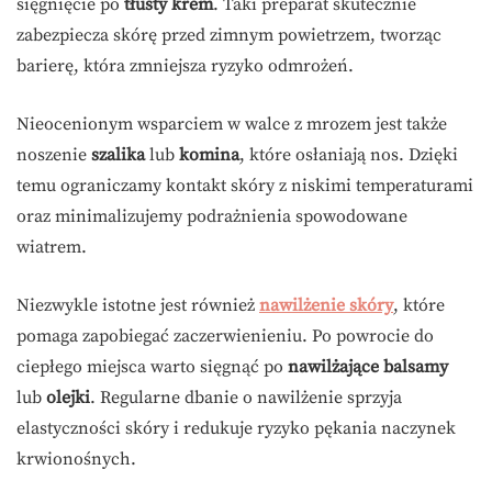
sięgnięcie po
tłusty krem
. Taki preparat skutecznie
zabezpiecza skórę przed zimnym powietrzem, tworząc
barierę, która zmniejsza ryzyko odmrożeń.
Nieocenionym wsparciem w walce z mrozem jest także
noszenie
szalika
lub
komina
, które osłaniają nos. Dzięki
temu ograniczamy kontakt skóry z niskimi temperaturami
oraz minimalizujemy podrażnienia spowodowane
wiatrem.
Niezwykle istotne jest również
nawilżenie skóry
, które
pomaga zapobiegać zaczerwienieniu. Po powrocie do
ciepłego miejsca warto sięgnąć po
nawilżające balsamy
lub
olejki
. Regularne dbanie o nawilżenie sprzyja
elastyczności skóry i redukuje ryzyko pękania naczynek
krwionośnych.