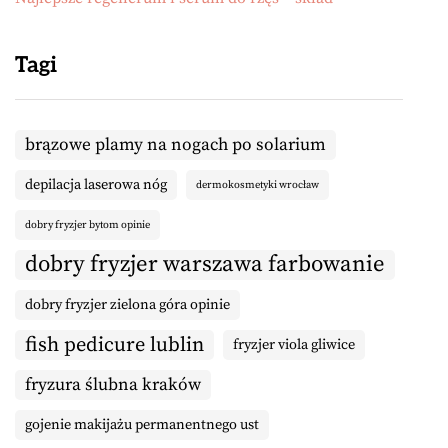
Tagi
brązowe plamy na nogach po solarium
depilacja laserowa nóg
dermokosmetyki wrocław
dobry fryzjer bytom opinie
dobry fryzjer warszawa farbowanie
dobry fryzjer zielona góra opinie
fish pedicure lublin
fryzjer viola gliwice
fryzura ślubna kraków
gojenie makijażu permanentnego ust