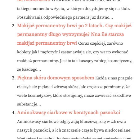
Większość z nas w końcu dochodzi do
takiego momentu w życiu, w którym decydujemy się na ślub.
Poszukiwania odpowiedniego partnera już dawno...
Makijaż permanentny brwi po 2 latach. Czy makijaż
permanentny długo wytrzymuje? Nna ile starcza
makijaż permanentny brwi
Coraz częściej, zarówno
kobiety jak i mężczyźni zastanawiają się, czy warto wykonać
makijaż permanentny. Jest to tak kuszący zabieg kosmetyczny,
że każdego...
Piękna skóra domowym sposobem
Każda z nas pragnie
cieszyć się piękną i zdrową skórą, ale często zapominamy, że
wiele kosmetyków, które stosujemy, może zawierać szkodliwe
substancje...
Aminokwasy siarkowe w keratynach paznokci
Aminokwasy siarkowe odgrywają kluczową rolę w zdrowiu
naszych paznokci, a ich znaczenie często bywa niedoceniane.