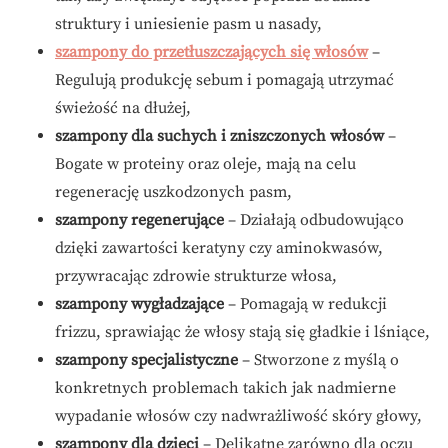
struktury i uniesienie pasm u nasady,
szampony do przetłuszczających się włosów
–
Regulują produkcję sebum i pomagają utrzymać
świeżość na dłużej,
szampony dla suchych i zniszczonych włosów
–
Bogate w proteiny oraz oleje, mają na celu
regenerację uszkodzonych pasm,
szampony regenerujące
– Działają odbudowująco
dzięki zawartości keratyny czy aminokwasów,
przywracając zdrowie strukturze włosa,
szampony wygładzające
– Pomagają w redukcji
frizzu, sprawiając że włosy stają się gładkie i lśniące,
szampony specjalistyczne
– Stworzone z myślą o
konkretnych problemach takich jak nadmierne
wypadanie włosów czy nadwrażliwość skóry głowy,
szampony dla dzieci
– Delikatne zarówno dla oczu