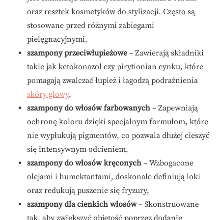
oraz resztek kosmetyków do stylizacji. Często są
stosowane przed różnymi zabiegami
pielęgnacyjnymi,
szampony przeciwłupieżowe
– Zawierają składniki
takie jak ketokonazol czy pirytionian cynku, które
pomagają zwalczać łupież i łagodzą podrażnienia
skóry głowy
,
szampony do włosów farbowanych
– Zapewniają
ochronę koloru dzięki specjalnym formułom, które
nie wypłukują pigmentów, co pozwala dłużej cieszyć
się intensywnym odcieniem,
szampony do włosów kręconych
– Wzbogacone
olejami i humektantami, doskonale definiują loki
oraz redukują puszenie się fryzury,
szampony dla cienkich włosów
– Skonstruowane
tak, aby zwiększyć objętość poprzez dodanie