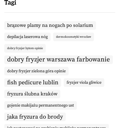
Tagi
brązowe plamy na nogach po solarium
depilacja laserowa nóg
dermokosmetyki wrocław
dobry fryzjer bytom opinie
dobry fryzjer warszawa farbowanie
dobry fryzjer zielona góra opinie
fish pedicure lublin
fryzjer viola gliwice
fryzura ślubna kraków
gojenie makijażu permanentnego ust
jaka fryzura do brody