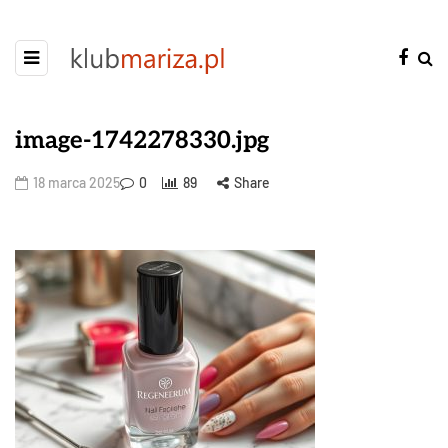
image-1742278330.jpg
18 marca 2025
0
89
Share