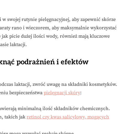
 w swojej rutynie pielęgnacyjnej, aby zapewnić skórze
paraty rano i wieczorem, aby maksymalnie wykorzystać
 jak picie dużej ilości wody, również mają kluczowe
sie laktacji.
knąć podrażnień i efektów
dczas laktacji, zwróć uwagę na składniki kosmetyków.
eniu bezpieczeństwa
pielęgnacji skóry
:
zawierają minimalną ilość składników chemicznych.
h, takich jak
retinol czy kwas salicylowy, mogących
tóre mogą wywołać reakcje skórne.