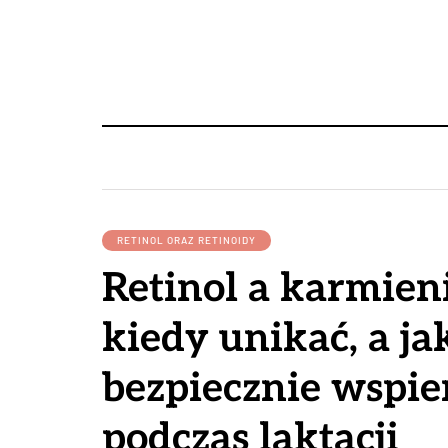
RETINOL ORAZ RETINOIDY
Retinol a karmieni
kiedy unikać, a ja
bezpiecznie wspie
podczas laktacji