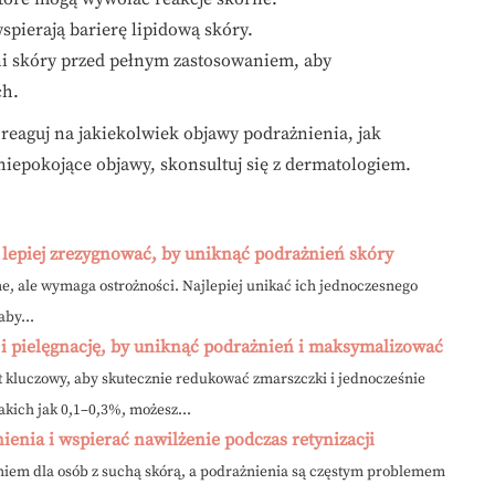
spierają barierę lipidową skóry.
i skóry przed pełnym zastosowaniem, aby
ch.
reaguj na jakiekolwiek objawy podrażnienia, jak
niepokojące objawy, skonsultuj się z dermatologiem.
y lepiej zrezygnować, by uniknąć podrażnień skóry
e, ale wymaga ostrożności. Najlepiej unikać ich jednoczesnego
aby...
e i pielęgnację, by uniknąć podrażnień i maksymalizować
t kluczowy, aby skutecznie redukować zmarszczki i jednocześnie
akich jak 0,1–0,3%, możesz...
nienia i wspierać nawilżenie podczas retynizacji
em dla osób z suchą skórą, a podrażnienia są częstym problemem