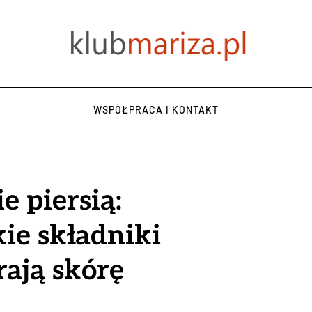
WSPÓŁPRACA I KONTAKT
e piersią:
kie składniki
rają skórę