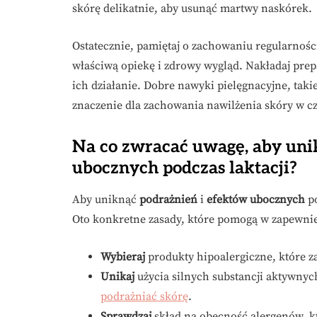
skórę delikatnie, aby usunąć martwy naskórek.
Ostatecznie, pamiętaj o zachowaniu regularności
właściwą opiekę i zdrowy wygląd. Nakładaj pre
ich działanie. Dobre nawyki pielęgnacyjne, takie
znaczenie dla zachowania nawilżenia skóry w cza
Na co zwracać uwagę, aby uni
ubocznych podczas laktacji?
Aby uniknąć
podrażnień
i
efektów ubocznych
po
Oto konkretne zasady, które pomogą w zapewni
Wybieraj
produkty hipoalergiczne, które 
Unikaj
użycia silnych substancji aktywnyc
podrażniać skórę
.
Sprawdzaj
skład na obecność alergenów, k