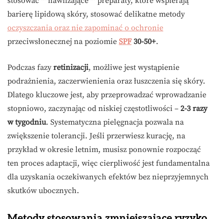
stosować **nawilżające** preparaty, które wspierają
barierę lipidową skóry, stosować delikatne metody
oczyszczania oraz nie zapominać o ochronie
przeciwsłonecznej na poziomie
SPF
30-50+
.
Podczas fazy
retinizacji
, możliwe jest wystąpienie
podrażnienia, zaczerwienienia oraz łuszczenia się skóry.
Dlatego kluczowe jest, aby przeprowadzać wprowadzanie
stopniowo, zaczynając od niskiej częstotliwości –
2-3 razy
w tygodniu
. Systematyczna pielęgnacja pozwala na
zwiększenie tolerancji. Jeśli przerwiesz kurację, na
przykład w okresie letnim, musisz ponownie rozpocząć
ten proces adaptacji, więc cierpliwość jest fundamentalna
dla uzyskania oczekiwanych efektów bez nieprzyjemnych
skutków ubocznych.
Metody stosowania zmniejszające ryzyko