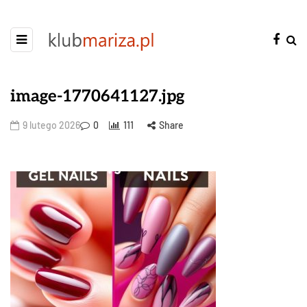
image-1770641127.jpg
9 lutego 2026
0
111
Share