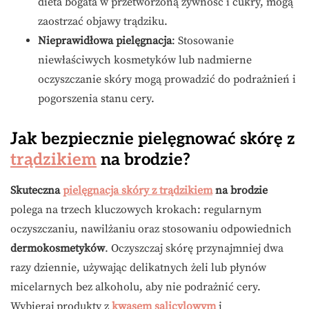
dieta bogata w przetworzoną żywność i cukry, mogą
zaostrzać objawy trądziku.
Nieprawidłowa pielęgnacja
: Stosowanie
niewłaściwych kosmetyków lub nadmierne
oczyszczanie skóry mogą prowadzić do podrażnień i
pogorszenia stanu cery.
Jak bezpiecznie pielęgnować skórę z
trądzikiem
na brodzie?
Skuteczna
pielęgnacja skóry z trądzikiem
na brodzie
polega na trzech kluczowych krokach: regularnym
oczyszczaniu, nawilżaniu oraz stosowaniu odpowiednich
dermokosmetyków
. Oczyszczaj skórę przynajmniej dwa
razy dziennie, używając delikatnych żeli lub płynów
micelarnych bez alkoholu, aby nie podrażnić cery.
Wybieraj produkty z
kwasem salicylowym
i