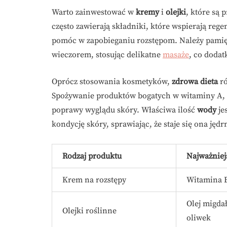
Warto zainwestować w
kremy
i
olejki
, które są 
często zawierają składniki, które wspierają rege
pomóc w zapobieganiu rozstępom. Należy pamiętać
wieczorem, stosując delikatne
masaże
, co doda
Oprócz stosowania kosmetyków,
zdrowa dieta
ró
Spożywanie produktów bogatych w witaminy A, C
poprawy wyglądu skóry. Właściwa ilość
wody
je
kondycję skóry, sprawiając, że staje się ona jędrn
Rodzaj produktu
Najważniej
Krem na rozstępy
Witamina E
Olej migda
Olejki roślinne
oliwek