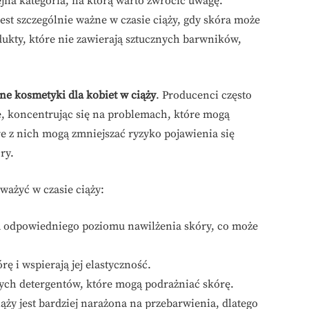
ejna kategoria, na którą warto zwrócić uwagę.
jest szczególnie ważne w czasie ciąży, gdy skóra może
dukty, które nie zawierają sztucznych barwników,
zne kosmetyki dla kobiet w ciąży
. Producenci często
ne, koncentrując się na problemach, które mogą
e z nich mogą zmniejszać ryzyko pojawienia się
ry.
ważyć w czasie ciąży:
a odpowiedniego poziomu nawilżenia skóry, co może
ę i wspierają jej elastyczność.
nych detergentów, które mogą podrażniać skórę.
iąży jest bardziej narażona na przebarwienia, dlatego