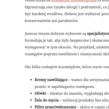
Wszechobecne
kosmetyki hipoalergiczne
to kol
Ograniczają one ryzyko alergii i podrażnień, co 
być bardziej wrażliwa. Dobrze jest wybierać pro
konserwantów ani parabenów.
Jeszcze innym dobrym wyborem są
specjalistyc
formułują je tak, aby były bezpieczne i skutecz
występować w tym okresie. Na przykład, niektór
rozstępów poprzez nawilżenie i elastyczność skó
Oto kilka rodzajów kosmetyków, które warto roz
Kremy nawilżające
– ważne dla utrzymani
pomóc w zapobieganiu rozstępom.
Oliwki
– idealne do masażu, wygładzają skór
Żele do mycia
– wybieraj produkty bez sil
Filtry przeciwsłoneczne
– skóra w czasie c