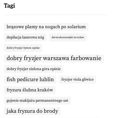
Tagi
brązowe plamy na nogach po solarium
depilacja laserowa nóg
dermokosmetyki wrocław
dobry fryzjer bytom opinie
dobry fryzjer warszawa farbowanie
dobry fryzjer zielona góra opinie
fish pedicure lublin
fryzjer viola gliwice
fryzura ślubna kraków
gojenie makijażu permanentnego ust
jaka fryzura do brody