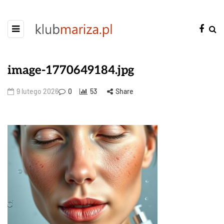
image-1770649184.jpg
9 lutego 2026
0
53
Share