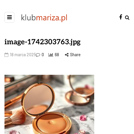
image-1742303763.jpg
18 marca 2025
0
68
Share