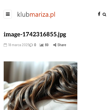
image-1742316855.jpg
18 marca 2025
0
69
Share