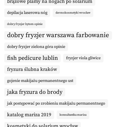
brązowe plamy na nogach po solarium
depilacja laserowa nóg
dermokosmetyki wrocław
dobry fryzjer bytom opinie
dobry fryzjer warszawa farbowanie
dobry fryzjer zielona góra opinie
fish pedicure lublin
fryzjer viola gliwice
fryzura ślubna kraków
gojenie makijażu permanentnego ust
jaka fryzura do brody
jak postępować po zrobieniu makijażu permanentnego
katalog mariza 2019
konsultantka mariza
kosmetyki do solarium wrocław