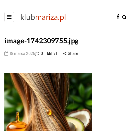
image-1742309755.jpg
18 marca 2025
0
71
Share