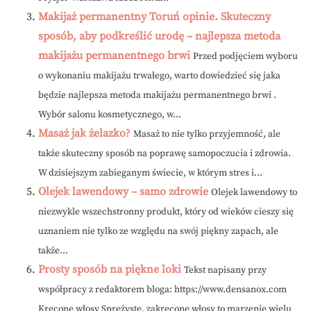
Makijaż permanentny Toruń opinie. Skuteczny
sposób, aby podkreślić urodę – najlepsza metoda
makijażu permanentnego brwi
Przed podjęciem wyboru
o wykonaniu makijażu trwałego, warto dowiedzieć się jaka
będzie najlepsza metoda makijażu permanentnego brwi .
Wybór salonu kosmetycznego, w...
Masaż jak żelazko?
Masaż to nie tylko przyjemność, ale
także skuteczny sposób na poprawę samopoczucia i zdrowia.
W dzisiejszym zabieganym świecie, w którym stres i...
Olejek lawendowy – samo zdrowie
Olejek lawendowy to
niezwykle wszechstronny produkt, który od wieków cieszy się
uznaniem nie tylko ze względu na swój piękny zapach, ale
także...
Prosty sposób na piękne loki
Tekst napisany przy
współpracy z redaktorem bloga: https://www.densanox.com
Kręcone włosy Sprężyste, zakręcone włosy to marzenie wielu