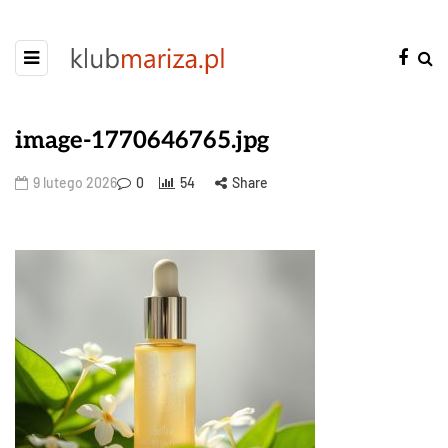
image-1770646765.jpg
9 lutego 2026
0
54
Share