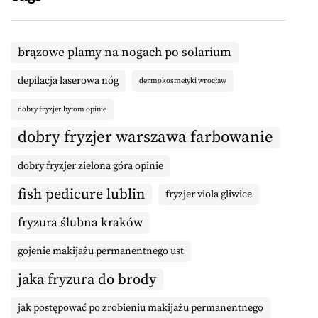
brązowe plamy na nogach po solarium
depilacja laserowa nóg
dermokosmetyki wrocław
dobry fryzjer bytom opinie
dobry fryzjer warszawa farbowanie
dobry fryzjer zielona góra opinie
fish pedicure lublin
fryzjer viola gliwice
fryzura ślubna kraków
gojenie makijażu permanentnego ust
jaka fryzura do brody
jak postępować po zrobieniu makijażu permanentnego