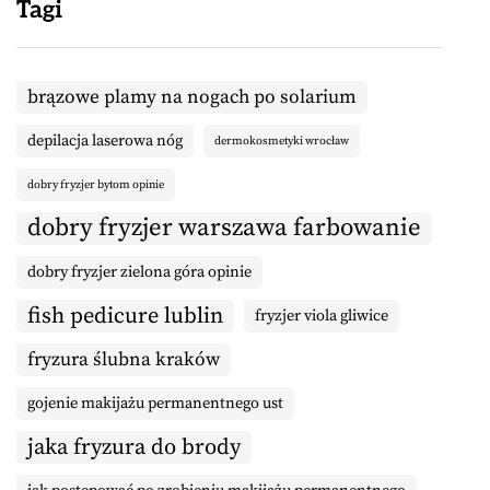
Tagi
brązowe plamy na nogach po solarium
depilacja laserowa nóg
dermokosmetyki wrocław
dobry fryzjer bytom opinie
dobry fryzjer warszawa farbowanie
dobry fryzjer zielona góra opinie
fish pedicure lublin
fryzjer viola gliwice
fryzura ślubna kraków
gojenie makijażu permanentnego ust
jaka fryzura do brody