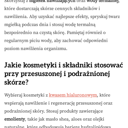
Skorzystaj z
mgiełek nawilżających
oraz
wody termalnej
,
które dostarczają skórze cennych składników i
nawilżenia. Aby uzyskać najlepsze efekty, spryskuj twarz
mgiełką podczas dnia i stosuj wodę termalną
bezpośrednio na czystą skórę. Pamiętaj również o
regularnym piciu wody, aby zachować odpowiedni
poziom nawilżenia organizmu.
Jakie kosmetyki i składniki stosować
przy przesuszonej i podrażnionej
skórze?
Wybieraj kosmetyki z
kwasem hialuronowym
, które
wspierają nawilżenie i regenerację przesuszonej oraz
podrażnionej skóry. Stosuj produkty zawierające
emolienty
, takie jak masło shea, aloes oraz olejki
naturalne, które odbudowują barierę hydrolipidową.