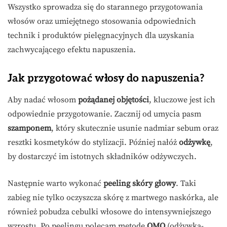
Wszystko sprowadza się do starannego przygotowania
włosów oraz umiejętnego stosowania odpowiednich
technik i produktów pielęgnacyjnych dla uzyskania
zachwycającego efektu napuszenia.
Jak przygotować włosy do napuszenia?
Aby nadać włosom
pożądanej objętości
, kluczowe jest ich
odpowiednie przygotowanie. Zacznij od umycia pasm
szamponem
, który skutecznie usunie nadmiar sebum oraz
resztki kosmetyków do stylizacji. Później nałóż
odżywkę
,
by dostarczyć im istotnych składników odżywczych.
Następnie warto wykonać
peeling skóry głowy
. Taki
zabieg nie tylko oczyszcza skórę z martwego naskórka, ale
również pobudza cebulki włosowe do intensywniejszego
wzrostu. Po peelingu polecam metodę
OMO
(odżywka-