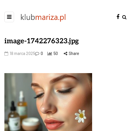
image-1742276323.jpg
18 marca 2025
0
50
Share