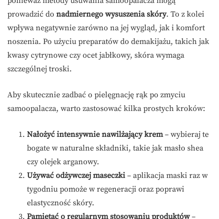
ponieważ metody usuwania samoopalacza mogą
prowadzić do
nadmiernego wysuszenia skóry
. To z kolei
wpływa negatywnie zarówno na jej wygląd, jak i komfort
noszenia. Po użyciu preparatów do demakijażu, takich jak
kwasy cytrynowe czy ocet jabłkowy, skóra wymaga
szczególnej troski.
Aby skutecznie zadbać o pielęgnację rąk po zmyciu
samoopalacza, warto zastosować kilka prostych kroków:
Nałożyć intensywnie nawilżający krem
– wybieraj te
bogate w naturalne składniki, takie jak masło shea
czy olejek arganowy.
Używać odżywczej maseczki
– aplikacja maski raz w
tygodniu pomoże w regeneracji oraz poprawi
elastyczność skóry.
Pamiętać o regularnym stosowaniu produktów
–