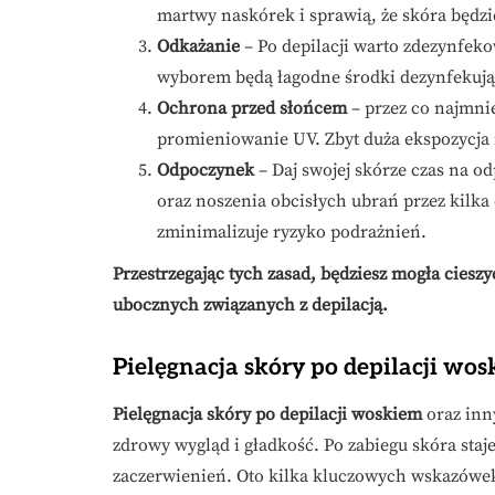
martwy naskórek i sprawią, że skóra będzi
Odkażanie
– Po depilacji warto zdezynfek
wyborem będą łagodne środki dezynfekując
Ochrona przed słońcem
– przez co najmni
promieniowanie UV. Zbyt duża ekspozycja
Odpoczynek
– Daj swojej skórze czas na 
oraz noszenia obcisłych ubrań przez kilka d
zminimalizuje ryzyko podrażnień.
Przestrzegając tych zasad, będziesz mogła ciesz
ubocznych związanych z depilacją.
Pielęgnacja skóry po depilacji wo
Pielęgnacja skóry po depilacji woskiem
oraz inn
zdrowy wygląd i gładkość. Po zabiegu skóra staje
zaczerwienień. Oto kilka kluczowych wskazówe