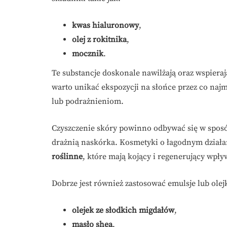
kwas hialuronowy
,
olej z rokitnika
,
mocznik
.
Te substancje doskonale nawilżają oraz wspiera
warto unikać ekspozycji na słońce przez co naj
lub podrażnieniom.
Czyszczenie skóry powinno odbywać się w sposób
drażnią naskórka. Kosmetyki o łagodnym dział
roślinne
, które mają kojący i regenerujący wpły
Dobrze jest również zastosować emulsje lub olej
olejek ze słodkich migdałów
,
masło shea
.