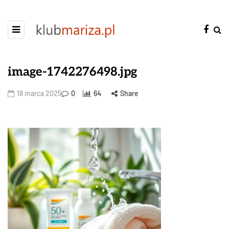
image-1742276498.jpg
18 marca 2025
0
64
Share