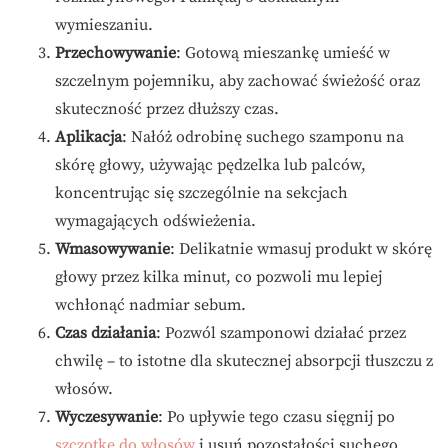
wymieszaniu.
Przechowywanie
: Gotową mieszankę umieść w
szczelnym pojemniku, aby zachować świeżość oraz
skuteczność przez dłuższy czas.
Aplikacja
: Nałóż odrobinę suchego szamponu na
skórę głowy, używając pędzelka lub palców,
koncentrując się szczególnie na sekcjach
wymagających odświeżenia.
Wmasowywanie
: Delikatnie wmasuj produkt w skórę
głowy przez kilka minut, co pozwoli mu lepiej
wchłonąć nadmiar sebum.
Czas działania
: Pozwól szamponowi działać przez
chwilę – to istotne dla skutecznej absorpcji tłuszczu z
włosów.
Wyczesywanie
: Po upływie tego czasu sięgnij po
szczotkę do włosów
i usuń pozostałości suchego