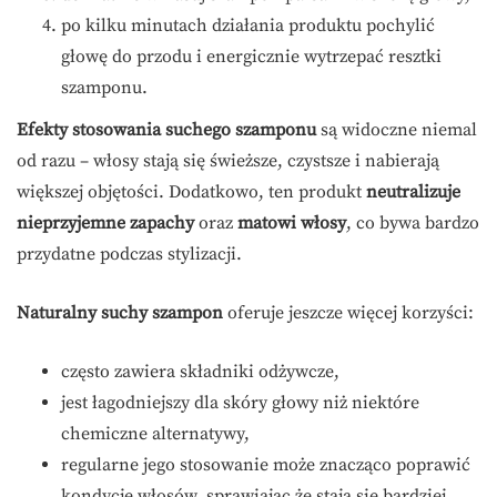
po kilku minutach działania produktu pochylić
głowę do przodu i energicznie wytrzepać resztki
szamponu.
Efekty stosowania suchego szamponu
są widoczne niemal
od razu – włosy stają się świeższe, czystsze i nabierają
większej objętości. Dodatkowo, ten produkt
neutralizuje
nieprzyjemne zapachy
oraz
matowi włosy
, co bywa bardzo
przydatne podczas stylizacji.
Naturalny suchy szampon
oferuje jeszcze więcej korzyści:
często zawiera składniki odżywcze,
jest łagodniejszy dla skóry głowy niż niektóre
chemiczne alternatywy,
regularne jego stosowanie może znacząco poprawić
kondycję włosów, sprawiając że stają się bardziej