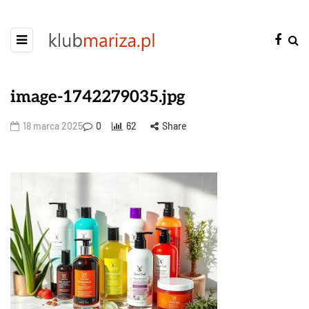
image-1742279035.jpg
18 marca 2025
0
62
Share