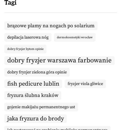
Tagi
brązowe plamy na nogach po solarium
depilacja laserowa nóg
dermokosmetyki wrocław
dobry fryzjer bytom opinie
dobry fryzjer warszawa farbowanie
dobry fryzjer zielona góra opinie
fish pedicure lublin
fryzjer viola gliwice
fryzura ślubna kraków
gojenie makijażu permanentnego ust
jaka fryzura do brody