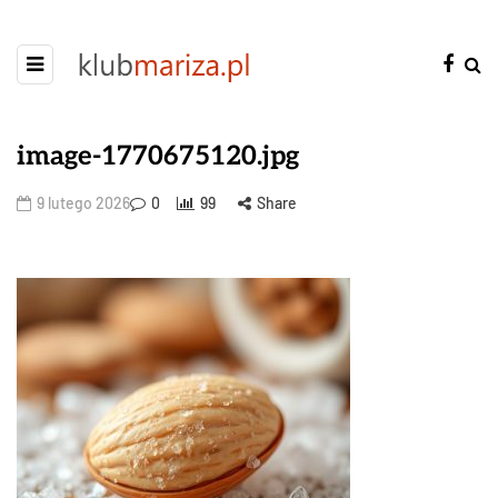
image-1770675120.jpg
9 lutego 2026
0
99
Share