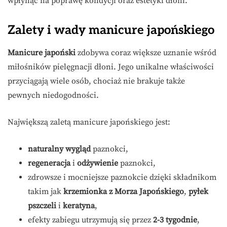
wpłynąć na poprawę kondycji oraz estetyki dłoni.
Zalety i wady manicure japońskiego
Manicure japoński
zdobywa coraz większe uznanie wśród
miłośników pielęgnacji dłoni. Jego unikalne właściwości
przyciągają wiele osób, chociaż nie brakuje także
pewnych niedogodności.
Największą zaletą manicure japońskiego jest:
naturalny wygląd
paznokci,
regeneracja
i
odżywienie
paznokci,
zdrowsze i mocniejsze paznokcie dzięki składnikom
takim jak
krzemionka z Morza Japońskiego
,
pyłek
pszczeli
i
keratyna
,
efekty zabiegu utrzymują się przez
2-3 tygodnie
,