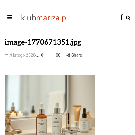
image-1770671351.jpg
9 lutego 2026
0
108
Share