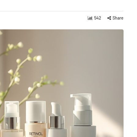
542
Share