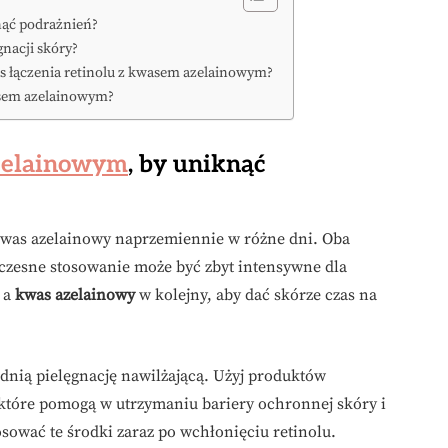
nąć podrażnień?
gnacji skóry?
as łączenia retinolu z kwasem azelainowym?
wasem azelainowym?
zelainowym
, by uniknąć
i kwas azelainowy naprzemiennie w różne dni. Oba
noczesne stosowanie może być zbyt intensywne dla
, a
kwas azelainowy
w kolejny, aby dać skórze czas na
ednią pielęgnację nawilżającą. Użyj produktów
które pomogą w utrzymaniu bariery ochronnej skóry i
osować te środki zaraz po wchłonięciu retinolu.