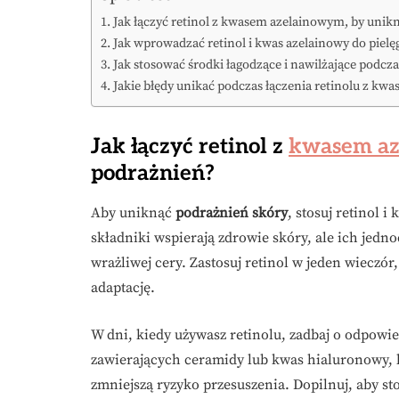
Jak łączyć retinol z kwasem azelainowym, by unik
Jak wprowadzać retinol i kwas azelainowy do pielę
Jak stosować środki łagodzące i nawilżające podcz
Jakie błędy unikać podczas łączenia retinolu z k
Jak łączyć retinol z
kwasem a
podrażnień?
Aby uniknąć
podrażnień skóry
, stosuj retinol 
składniki wspierają zdrowie skóry, ale ich jed
wrażliwej cery. Zastosuj retinol w jeden wieczór
adaptację.
W dni, kiedy używasz retinolu, zadbaj o odpowi
zawierających ceramidy lub kwas hialuronowy, 
zmniejszą ryzyko przesuszenia. Dopilnuj, aby st