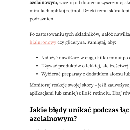
azelainowym
, zacznij od dobrze oczyszczonej s
minutach aplikuj retinol. Dzięki temu skóra lep
podrażnień.
Po zastosowaniu tych składników, nałóż nawilż
hialuronowy
czy gliceryna. Pamiętaj, aby:
Nałożyć nawilżacz w ciągu kilku minut po a
Używać produktów o lekkiej, ale treściwej 
Wybierać preparaty z dodatkiem aloesu lub
Monitoruj reakcję swojej skóry – jeśli zauważys
aplikacjami lub zmniejsz ilość retinolu. Dbaj r
Jakie błędy unikać podczas łą
azelainowym?