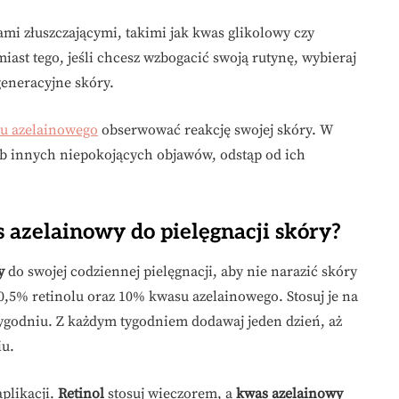
mi złuszczającymi, takimi jak kwas glikolowy czy
iast tego, jeśli chcesz wzbogacić swoją rutynę, wybieraj
generacyjne skóry.
u azelainowego
obserwować reakcję swojej skóry. W
ub innych niepokojących objawów, odstąp od ich
 azelainowy do pielęgnacji skóry?
y
do swojej codziennej pielęgnacji, aby nie narazić skóry
 0,5% retinolu oraz 10% kwasu azelainowego. Stosuj je na
tygodniu. Z każdym tygodniem dodawaj jeden dzień, aż
iu.
plikacji.
Retinol
stosuj wieczorem, a
kwas azelainowy