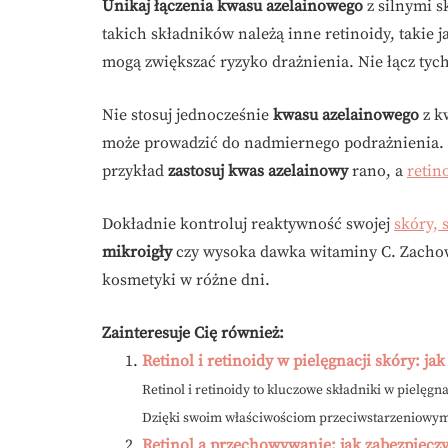
Unikaj łączenia kwasu azelainowego
z silnymi s
takich składników należą inne retinoidy, takie 
mogą zwiększać ryzyko drażnienia. Nie łącz tych 
Nie stosuj jednocześnie
kwasu azelainowego
z k
może prowadzić do nadmiernego podrażnienia. 
przykład
zastosuj kwas azelainowy
rano, a
retin
Dokładnie kontroluj reaktywność swojej
skóry, 
mikroigły
czy wysoka dawka witaminy C. Zachowu
kosmetyki w różne dni.
Zainteresuje Cię również:
Retinol i retinoidy w pielęgnacji skóry: ja
Retinol i retinoidy to kluczowe składniki w pielęgn
Dzięki swoim właściwościom przeciwstarzeniowym
Retinol a przechowywanie: jak zabezpieczy