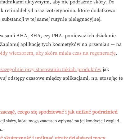
kładnikami aktywnymi, aby nie podrażnić skóry. Do
jak retinaldehyd oraz izotretynoina, które dodatkowo
substancji w tej samej rutynie pielęgnacyjnej.
wasami AHA, BHA, czy PHA, ponieważ ich działanie
Zaplanuj aplikację tych kosmetyków na przemian — na
oidy wieczorem, aby skóra miała czas na regenerację
.
szczególnie przy stosowaniu takich produktów
jak
j odstępy czasowe między aplikacjami, np. stosując te
k zacząć, czego się spodziewać i jak unikać podrażnień
acji skóry, które mogą znacząco wpłynąć na jej kondycję i wygląd.
...
ć skuteczność i uniknąć utraty działającej mocy