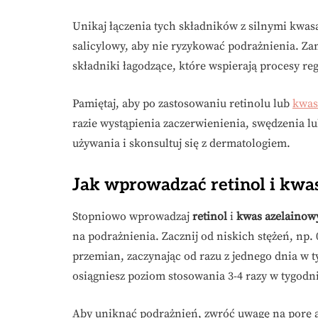
Unikaj łączenia tych składników z silnymi kwasa
salicylowy, aby nie ryzykować podrażnienia. Zam
składniki łagodzące, które wspierają procesy re
Pamiętaj, aby po zastosowaniu retinolu lub
kwas
razie wystąpienia zaczerwienienia, swędzenia l
używania i skonsultuj się z dermatologiem.
Jak wprowadzać retinol i kwas
Stopniowo wprowadzaj
retinol
i
kwas azelainow
na podrażnienia. Zacznij od niskich stężeń, np.
przemian, zaczynając od razu z jednego dnia w 
osiągniesz poziom stosowania 3-4 razy w tygodn
Aby uniknąć podrażnień, zwróć uwagę na porę a