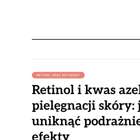
RETINOL ORAZ RETINOIDY
Retinol i kwas az
pielęgnacji skóry: 
uniknąć podrażnie
efekty