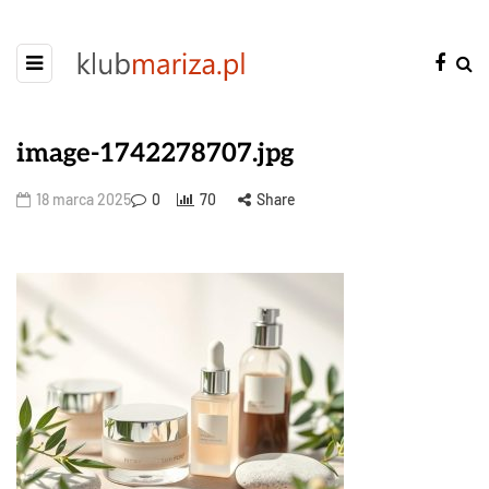
image-1742278707.jpg
18 marca 2025
0
70
Share