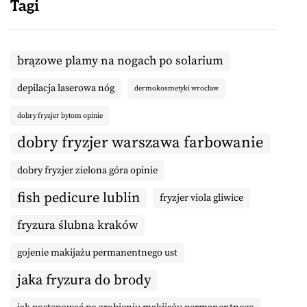
Tagi
brązowe plamy na nogach po solarium
depilacja laserowa nóg
dermokosmetyki wrocław
dobry fryzjer bytom opinie
dobry fryzjer warszawa farbowanie
dobry fryzjer zielona góra opinie
fish pedicure lublin
fryzjer viola gliwice
fryzura ślubna kraków
gojenie makijażu permanentnego ust
jaka fryzura do brody