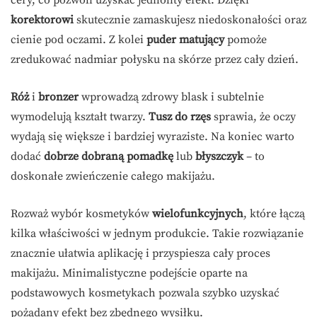
cery, co pozwoli uzyskać jednolity efekt. Dzięki
korektorowi
skutecznie zamaskujesz niedoskonałości oraz
cienie pod oczami. Z kolei
puder matujący
pomoże
zredukować nadmiar połysku na skórze przez cały dzień.
Róż
i
bronzer
wprowadzą zdrowy blask i subtelnie
wymodelują kształt twarzy.
Tusz do rzęs
sprawia, że oczy
wydają się większe i bardziej wyraziste. Na koniec warto
dodać
dobrze dobraną pomadkę
lub
błyszczyk
– to
doskonałe zwieńczenie całego makijażu.
Rozważ wybór kosmetyków
wielofunkcyjnych
, które łączą
kilka właściwości w jednym produkcie. Takie rozwiązanie
znacznie ułatwia aplikację i przyspiesza cały proces
makijażu. Minimalistyczne podejście oparte na
podstawowych kosmetykach pozwala szybko uzyskać
pożądany efekt bez zbędnego wysiłku.