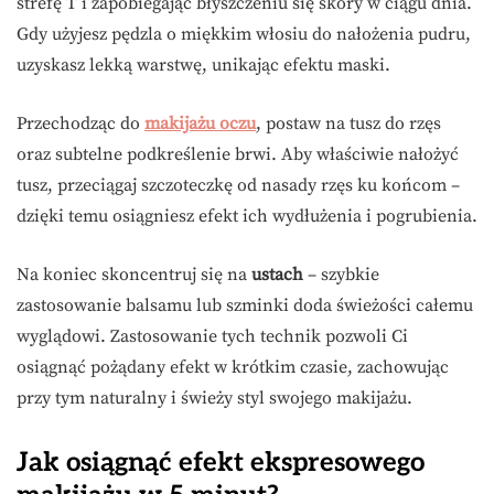
strefę T i zapobiegając błyszczeniu się skóry w ciągu dnia.
Gdy użyjesz pędzla o miękkim włosiu do nałożenia pudru,
uzyskasz lekką warstwę, unikając efektu maski.
Przechodząc do
makijażu oczu
, postaw na tusz do rzęs
oraz subtelne podkreślenie brwi. Aby właściwie nałożyć
tusz, przeciągaj szczoteczkę od nasady rzęs ku końcom –
dzięki temu osiągniesz efekt ich wydłużenia i pogrubienia.
Na koniec skoncentruj się na
ustach
– szybkie
zastosowanie balsamu lub szminki doda świeżości całemu
wyglądowi. Zastosowanie tych technik pozwoli Ci
osiągnąć pożądany efekt w krótkim czasie, zachowując
przy tym naturalny i świeży styl swojego makijażu.
Jak osiągnąć efekt ekspresowego