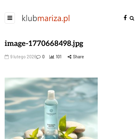
image-1770668498.jpg
9 lutego 2026
0
101
Share