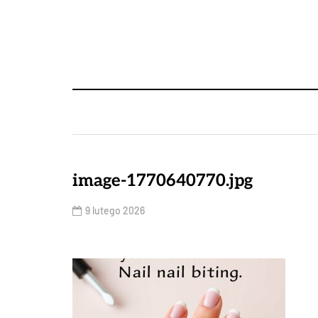
image-1770640770.jpg
9 lutego 2026