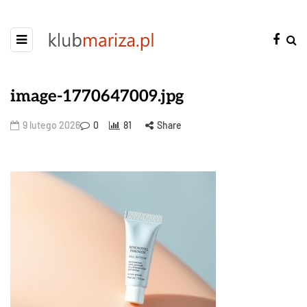
image-1770647009.jpg
9 lutego 2026
0
81
Share