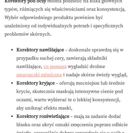
Korektory pod oczy
można podzielić na kilka głównych
typów, różniących się właściwościami oraz konsystencją.
Wybór odpowiedniego produktu powinien być
uzależniony od indywidualnych potrzeb i specyficznych
problemów skórnych.
Korektory nawilżające
– doskonale sprawdzą się w
przypadku suchej cery, zawierają składniki
nawilżające,
co pomaga
wygładzić drobne
zmarszczki mimiczne
i nadaje skórze świeży wygląd,
Korektory kryjące
– oferują mocniejsze lub średnie
krycie, skutecznie maskują intensywne cienie pod
oczami, warto wybierać te o lekkiej konsystencji,
aby uniknąć efektu maski,
Korektory rozświetlające
– mają za zadanie dodać
blasku oraz ukryć oznaki zmęczenia poprzez odbicie